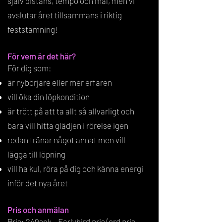
själv distans, tempo och mål, men vi
avslutar året tillsammans i riktig
feststämning!
För vem är det här?
För dig som:
är nybörjare eller mer erfaren
vill öka din löpkondition
är trött på att ta allt så allvarligt och
bara vill hitta glädjen i rörelse igen
redan tränar något annat men vill
lägga till löpning
vill ha kul, röra på dig och känna energi
inför det nya året
Pris och anmälan
Pris: 249sek - Earlybird pris (ord pris