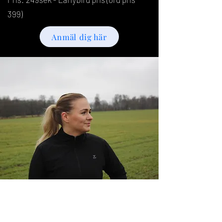
399)
Anmäl dig här
OM MIG