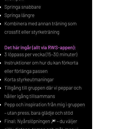
Springa snabbare
Springa längre
Kombinera med annan träning som
crossfit eller styrketräning
Det här ingår (allt via RWS-appen):
3 löppass per vecka (15–30 minuter)
Instruktioner om hur du kan förkorta
eller förlänga passen
Korta styrkeutmaningar
Tillgång till gruppen där vi peppar och
håller igång tillsammans
Pepp och inspiration från mig i gruppen
– utan press, bara glädje och stöd
Final: Nyårslöpningen 🎆 – du väljer