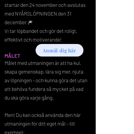
startar den 24 november och avslutas
med NYÅRSLÖPNINGEN den 31
december 🎆
Vi tar löpbandet och gör det roligt,
effektivt och motiverande!
Anmäl dig här
MÅLET
Målet med utmaningen är att ha kul,
skapa gemenskap, lära sig mer, njuta
av löpningen – och kunna göra det utan
att behöva fundera så mycket på vad
du ska göra varje gång.
Men! Du kan också använda den här
utmaningen för ditt eget mål – till
exempel: